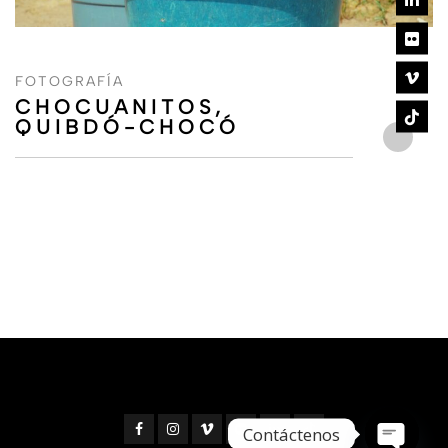
FOTOGRAFÍA
CHOCUANITOS,
QUIBDÓ-CHOCÓ
©2024 COLIBRÍ FILM
Contáctenos